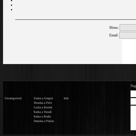
Meno:
Email:
Nap
Uncategorised
Zuzka a Gregori
Info
Monika a Peťo
Lucka a Kornel
Katka a Tomáš
Katka a Braňo
Darinka a Palino